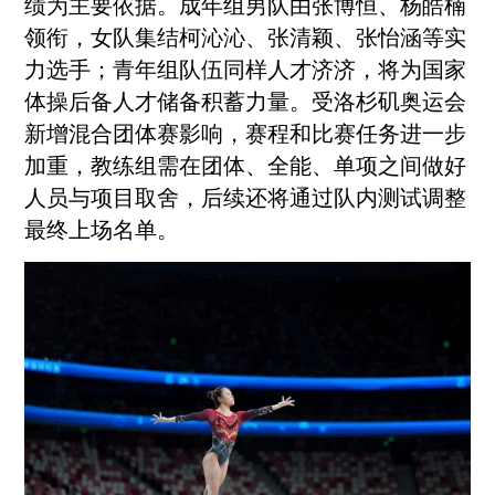
绩为主要依据。成年组男队由张博恒、杨皓楠
领衔，女队集结柯沁沁、张清颖、张怡涵等实
力选手；青年组队伍同样人才济济，将为国家
体操后备人才储备积蓄力量。受洛杉矶奥运会
新增混合团体赛影响，赛程和比赛任务进一步
加重，教练组需在团体、全能、单项之间做好
人员与项目取舍，后续还将通过队内测试调整
最终上场名单。