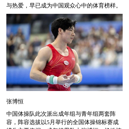
与热爱，早已成为中国观众心中的体育榜样。
张博恒
中国体操队此次派出成年组与青年组两套阵
容，阵容选拔以5月举行的全国体操锦标赛成