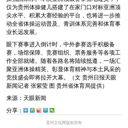
仅为贵州体操健儿搭建了在家门口对标亚洲顶
尖水平、积累大赛经验的平台，也将进一步推
动全省体操运动普及、青训体系完善和体育事
业长远发展。
眼下赛事进入倒计时，中外参赛选手积极备
赛，场馆保障、竞赛组织、票务服务等各项工
作全部就绪。随着各路名将陆续抵遵，一场汇
聚亚洲体操精英、彰显体育精神与本土风采的
竞技盛会即将拉开大幕。（文 贵州日报天眼
新闻记者 张紫莹 图 贵州省体育局提供）
来源：天眼新闻
分享：
贵州文化网版权所有