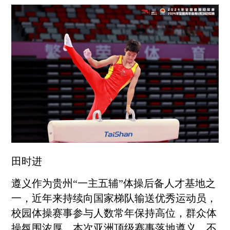
田时进
遵义作为贵州“一主五辅”体操后备人才基地之
一，近年来持续向国家梯队输送优秀运动员，
校园体操赛事参与人数常年保持高位，群众体
操氛围浓厚。本次亚洲顶级赛事落地遵义，不