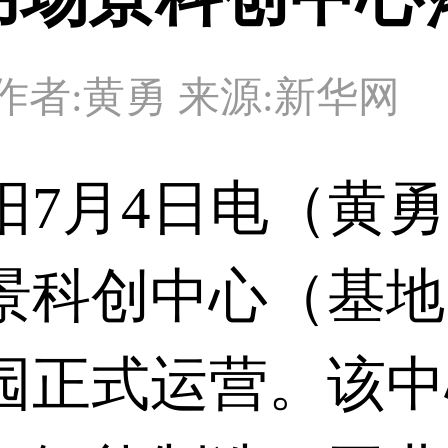
8:09 作者:黄勇 来源:新华网
阳
7月4日电（黄勇
景科创中心（基地
园正式运营。该中