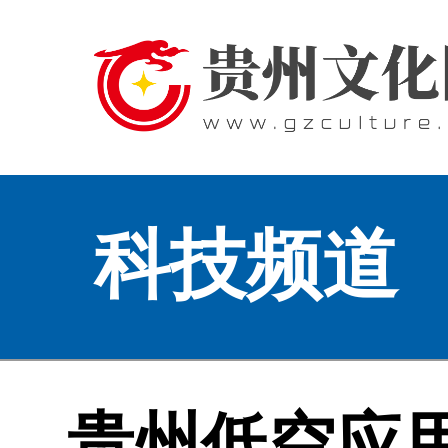
科技频道
贵州低空应