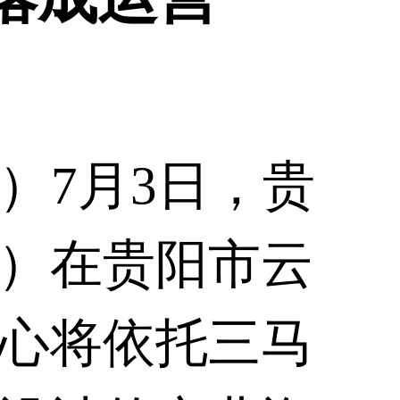
）7月3日，贵
）在
贵阳
市云
心将依托三马