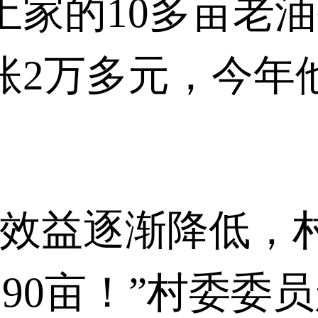
土家的10多亩老
账2万多元，今年
林效益逐渐降低，
90亩！”村委委