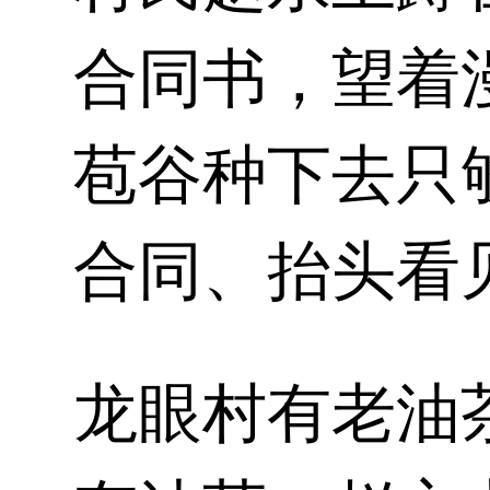
合同书，望着
苞谷种下去只
合同、抬头看
龙眼村有老油茶