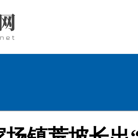
场镇荒坡长出“