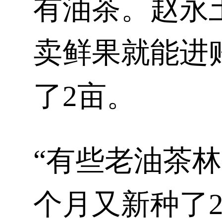
有油茶。赵永
卖鲜果就能进
了2亩。
“有些老油茶
个月又新种了2