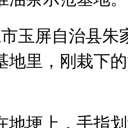
仁
市玉屏自治县朱
基地里，刚栽下的
在地埂上，手指划