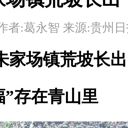
34:11 作者:葛永智 来源:贵州
朱家场镇荒坡长出
幸福”存在青山里