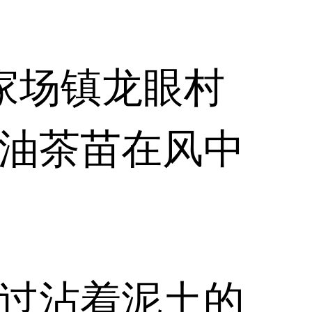
家场镇龙眼村
油茶苗在风中
过沾着泥土的