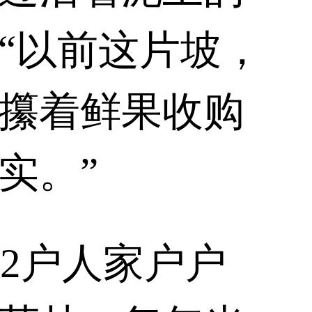
“以前这片坡，
攥着鲜果收购
实。”
92户人家户户