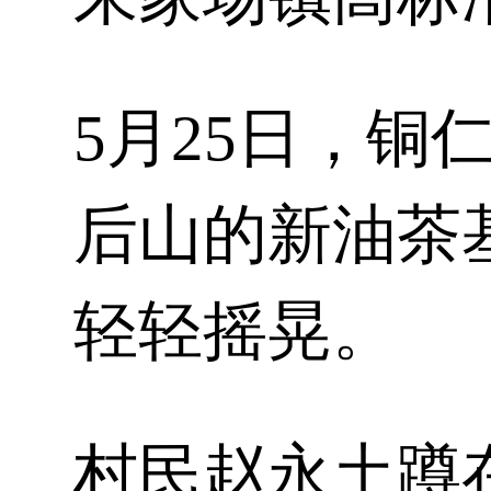
5月25日，
铜
后山的新油茶
轻轻摇晃。
村民赵永土蹲