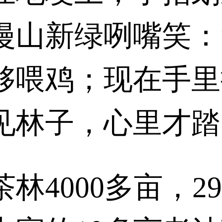
漫山新绿咧嘴笑：
够喂鸡；现在手里
见林子，心里才踏
林4000多亩，2