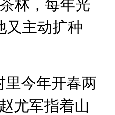
油茶林，每年光
他又主动扩种
村里今年开春两
员赵尤军指着山