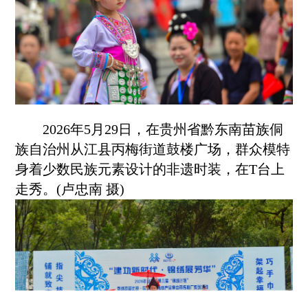
2026年5月29日，在贵州省
黔东南
苗族侗
族自治州从江县丙梅街道鼓楼广场，群众模特
身着少数民族元素设计的非遗时装，在T台上
走秀。(卢忠南 摄)