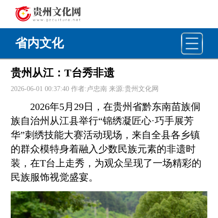
省内文化
贵州从江：T台秀非遗
2026-06-01 00:37:40 作者:卢忠南 来源:贵州文化网
2026年5月29日，在贵州省
黔东南
苗族侗
族自治州从江县举行“锦绣凝匠心·巧手展芳
华”刺绣技能大赛活动现场，来自全县各乡镇
的群众模特身着融入少数民族元素的非遗时
装，在T台上走秀，为观众呈现了一场精彩的
民族服饰视觉盛宴。