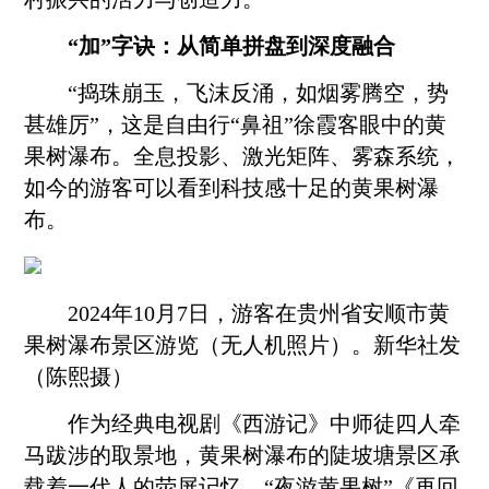
“加”字诀：从简单拼盘到深度融合
“捣珠崩玉，飞沫反涌，如烟雾腾空，势
甚雄厉”，这是自由行“鼻祖”徐霞客眼中的黄
果树瀑布。全息投影、激光矩阵、雾森系统，
如今的游客可以看到科技感十足的黄果树瀑
布。
2024年10月7日，游客在贵州省
安顺
市黄
果树瀑布景区游览（无人机照片）。新华社发
（陈熙摄）
作为经典电视剧《西游记》中师徒四人牵
马跋涉的取景地，黄果树瀑布的陡坡塘景区承
载着一代人的荧屏记忆。“夜游黄果树”《再回