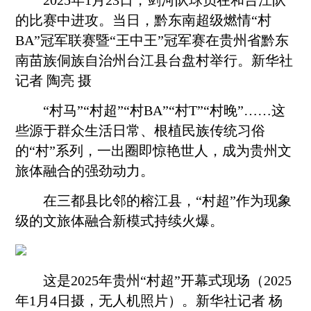
2025年1月23日，剑河队球员在和台江队
的比赛中进攻。当日，
黔东南
超级燃情“村
BA”冠军联赛暨“王中王”冠军赛在贵州省
黔东
南
苗族侗族自治州台江县台盘村举行。新华社
记者 陶亮 摄
“村马”“村超”“村BA”“村T”“村晚”……这
些源于群众生活日常、根植民族传统习俗
的“村”系列，一出圈即惊艳世人，成为贵州文
旅体融合的强劲动力。
在三都县比邻的榕江县，“村超”作为现象
级的文旅体融合新模式持续火爆。
这是2025年贵州“村超”开幕式现场（2025
年1月4日摄，无人机照片）。新华社记者 杨