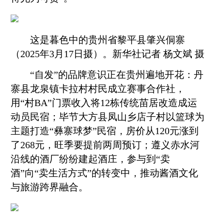
这是暮色中的贵州省黎平县肇兴侗寨
（2025年3月17日摄）。新华社记者 杨文斌 摄
“自发”的品牌意识正在贵州遍地开花：丹
寨县龙泉镇卡拉村村民成立赛事合作社，
用“村BA”门票收入将12栋传统苗居改造成运
动员民宿；
毕节
大方县凤山乡店子村以篮球为
主题打造“彝寨球梦”民宿，房价从120元涨到
了268元，旺季要提前两周预订；遵义赤水河
沿线的酒厂纷纷建起酒庄，参与到“卖
酒”向“卖生活方式”的转变中，推动酱酒文化
与旅游跨界融合。