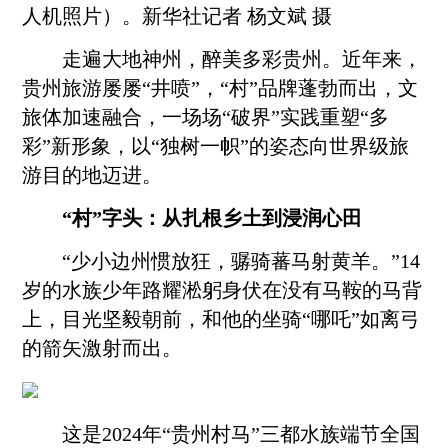
人机照片）。新华社记者 杨文斌 摄
走遍大地神州，醉美多彩贵州。近年来，
贵州旅游屡屡“井喷”，“村”品牌蓬勃而出，文
旅体加速融合，一场场“破界”实践重塑“多
彩”新形象，以“独树一帜”的姿态向世界级旅
游目的地迈进。
“村”字头：从扎根乡土到浸润心田
“少小边州惯放狂，骣骑蕃马射黄羊。”14
岁的水族少年路耀淞躬身伏在没有马鞍的马背
上，目光坚毅朝前，和他的坐骑“哪吒”如离弓
的箭矢激射而出。
这是2024年“贵州村马”三都水族端节全国