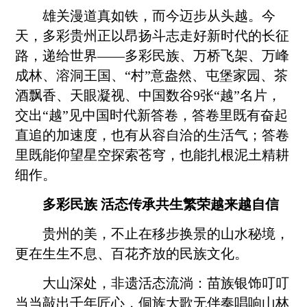
雄关漫道真如铁，而今迈步从头越。今
天，多彩贵州正以昂扬斗志走好新时代的长征
路，递给世界——多彩民族、万桥飞架、万峰
成林、溶洞王国、“村”意盎然、屯堡家园、茶
酒飘香、天眼凝视、中国数谷9张“越”名片，
交出“越”见中国时代新答卷，答卷里既有奋起
直追的加速度，也有从容自洽的生活气；答卷
里既能仰望星空探索苍穹，也能扎根泥土精耕
细作。
多彩民族 活态传承共生繁荣越来越自信
贵州的美，不止在移步换景的山水秘境，
更在生生不息、百花齐放的民族文化。
大山深处，非遗活态流淌：苗族银饰叮叮
当当敲出千年匠心，侗族大歌无伴奏唱响山林