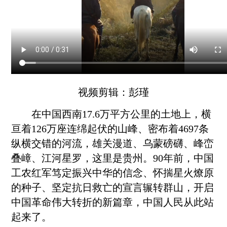
视频剪辑：彭瑾
在中国西南17.6万平方公里的土地上，横
亘着126万座连绵起伏的山峰、密布着4697条
纵横交错的河流，雄关漫道、乌蒙磅礴、峰峦
叠嶂、江河星罗，这里是贵州。90年前，中国
工农红军笃定振兴中华的信念、怀揣星火燎原
的种子、坚定抗日救亡的宣言辗转群山，开启
中国革命伟大转折的新篇章，中国人民从此站
起来了。