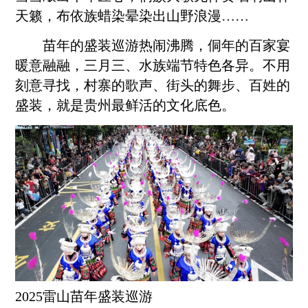
天籁，布依族蜡染晕染出山野浪漫……
苗年的盛装巡游热闹沸腾，侗年的百家宴
暖意融融，三月三、水族端节特色各异。不用
刻意寻找，村寨的歌声、街头的舞步、百姓的
盛装，就是贵州最鲜活的文化底色。
2025雷山苗年盛装巡游