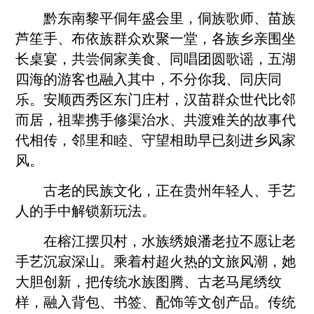
黔东南
黎平侗年盛会里，侗族歌师、苗族
芦笙手、布依族群众欢聚一堂，各族乡亲围坐
长桌宴，共尝侗家美食、同唱团圆歌谣，五湖
四海的游客也融入其中，不分你我、同庆同
乐。
安顺
西秀区东门庄村，汉苗群众世代比邻
而居，祖辈携手修渠治水、共渡难关的故事代
代相传，邻里和睦、守望相助早已刻进乡风家
风。
古老的民族文化，正在贵州年轻人、手艺
人的手中解锁新玩法。
在榕江摆贝村，水族绣娘潘老拉不愿让老
手艺沉寂深山。乘着村超火热的文旅风潮，她
大胆创新，把传统水族图腾、古老马尾绣纹
样，融入背包、书签、配饰等文创产品。传统