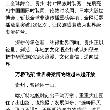
上全球舞台。贵州“村T”民族时装秀，先后亮
相中国国际时装周、伦敦时装周、日本大阪世
博会，斩获全球非遗传播重磅奖项，全网话题
播放量突破120亿次，让民族盛装成为世界级
潮流符号。
深耕传承创新，终得世界回响。贵州正以
轻量、鲜活、年轻的文化语态打破认知壁垒，
把中华民族的烟火浪漫、文化自信，递向世
界。
万桥飞架 世界桥梁博物馆越来越开放
贵州，曾经困于山。
喀斯特地貌雕刻出千沟万壑，重重大山围
住了出山路，也拖慢了发展脚步。“连峰际天
兮，飞鸟不通”，王阳明诗句中的感叹，道尽